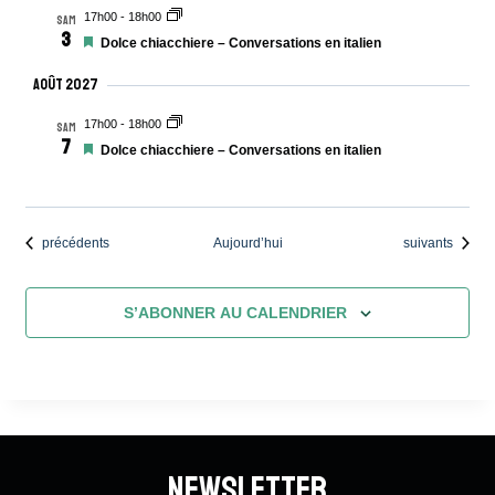
17h00
-
18h00
SAM
3
Mis
Dolce chiacchiere – Conversations en italien
en
avant
Août 2027
17h00
-
18h00
SAM
7
Mis
Dolce chiacchiere – Conversations en italien
en
avant
Évènements
Évènements
précédents
Aujourd’hui
suivants
S’ABONNER AU CALENDRIER
Newsletter