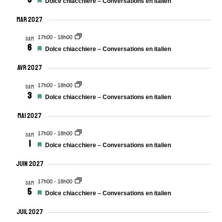
Mis
Dolce chiacchiere – Conversations en italien
en
avant
Mar 2027
17h00
-
18h00
SAM
6
Mis
Dolce chiacchiere – Conversations en italien
en
avant
Avr 2027
17h00
-
18h00
SAM
3
Mis
Dolce chiacchiere – Conversations en italien
en
avant
Mai 2027
17h00
-
18h00
SAM
1
Mis
Dolce chiacchiere – Conversations en italien
en
avant
Juin 2027
17h00
-
18h00
SAM
5
Mis
Dolce chiacchiere – Conversations en italien
en
avant
Juil 2027