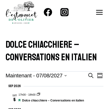
Aller
au
contenu
Dolce Chiacchiere –
Conversations En Italien
Évènements
Recher
Nav
Maintenant
 - 
07/08/2027
RECHERC
RÉSU
Sélectionnez
De
Et
Sep 2026
la
Vue
Navigat
17h00
-
18h00
date
SAM
5
Évè
Mis
Dolce chiacchiere – Conversations en italien
De
en
avant