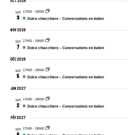
Oct 2026
Vues
17h00
-
18h00
SAM
3
Évènem
Mis
Dolce chiacchiere – Conversations en italien
en
avant
Nov 2026
17h00
-
18h00
SAM
7
Mis
Dolce chiacchiere – Conversations en italien
en
avant
Déc 2026
17h00
-
18h00
SAM
5
Mis
Dolce chiacchiere – Conversations en italien
en
avant
Jan 2027
17h00
-
18h00
SAM
2
Mis
Dolce chiacchiere – Conversations en italien
en
avant
Fév 2027
17h00
-
18h00
SAM
6