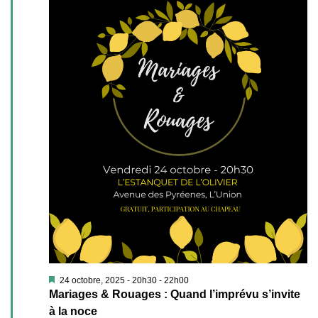
Mis
24 octobre, 2025 - 20h30
-
22h00
en
Mariages & Rouages : Quand l’imprévu s’invite
avant
à la noce