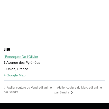
LIEU
l’Estanquet De l’Olivier
1 Avenue des Pyrénées
L'Union
,
France
+ Google Map
Atelier couture du Mercredi animé
Atelier couture du Vendredi animé
par Sandra
par Sandra