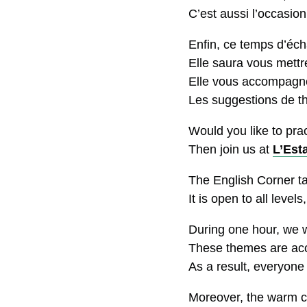
C’est aussi l’occasi
Enfin, ce temps d’éc
Elle saura vous mettr
Elle vous accompagner
Les suggestions de t
Would you like to pra
Then join us at
L’Esta
The English Corner t
It is open to all leve
During one hour, we w
These themes are acc
As a result, everyone 
Moreover, the warm c