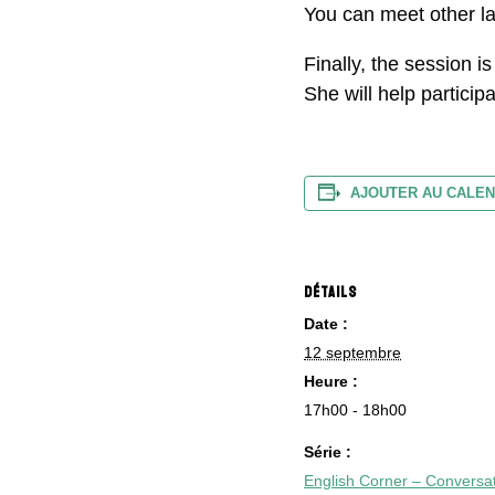
You can meet other l
Finally, the session i
She will help particip
AJOUTER AU CALEN
DÉTAILS
Date :
12 septembre
Heure :
17h00 - 18h00
Série :
English Corner – Conversat