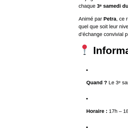
chaque
3ᵉ samedi du
Animé par
Petra
, ce 
quel que soit leur ni
d’échange convivial po
Informa
Quand ?
Le 3ᵉ sa
Horaire :
17h – 1