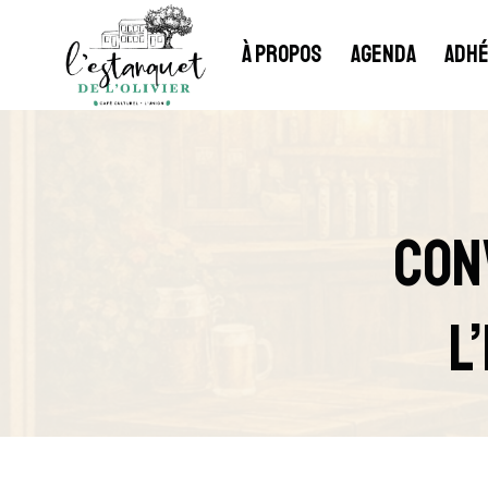
Aller
au
À PROPOS
AGENDA
ADHÉ
contenu
Con
L