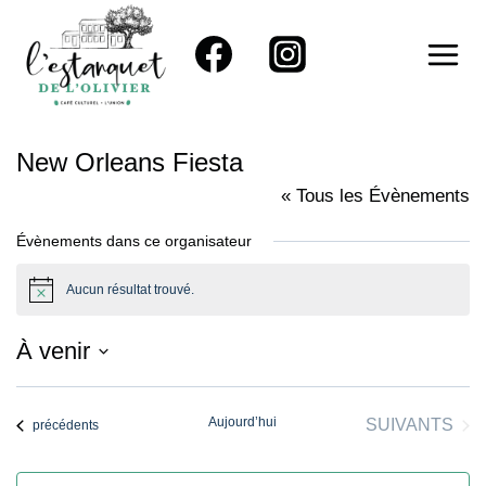
Aller
au
contenu
New Orleans Fiesta
« Tous les Évènements
Évènements dans ce organisateur
Aucun résultat trouvé.
Notice
À venir
Sélectionnez
une
Aujourd’hui
ÉVÈNEMENT
SUIVANTS
Évènements
précédents
date.