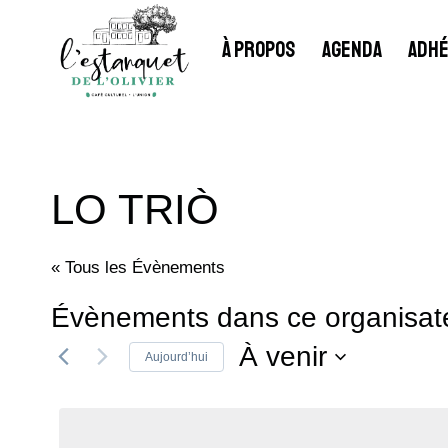
Aller
au
À PROPOS
AGENDA
ADHÉ
contenu
LO TRIÒ
« Tous les Évènements
Évènements dans ce organisat
À venir
Aujourd’hui
Sélectionnez
une
date.