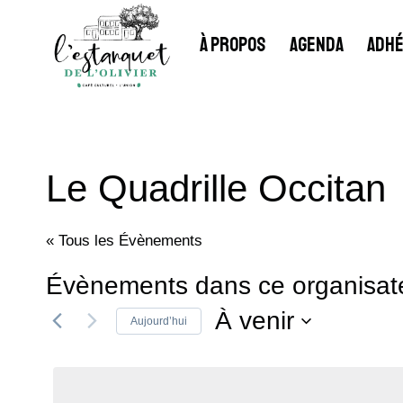
Aller
au
À PROPOS
AGENDA
ADHÉ
contenu
Le Quadrille Occitan
« Tous les Évènements
Évènements dans ce organisat
À venir
Aujourd’hui
Sélectionnez
une
date.