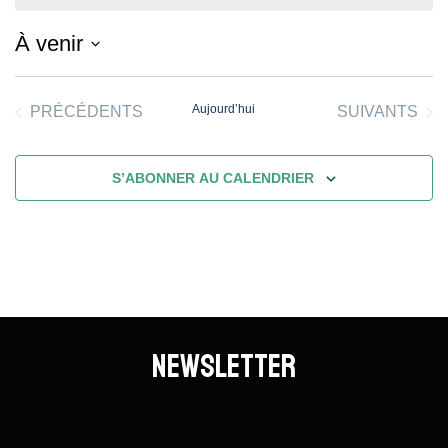
À venir
Sélectionnez
une
ÉVÈNEMENTS
Aujourd’hui
ÉVÈNEMENT
PRÉCÉDENTS
SUIVANTS
date.
S’ABONNER AU CALENDRIER
Newsletter