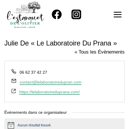
Aller
au
contenu
Julie De « Le Laboratoire Du Prana »
« Tous les Évènements
Téléphone
06 62 37 42 27
Email
contact@lelaboratoiredupran.com
Site
https://lelaboratoireduprana.com/
web
Évènements dans ce organisateur
Aucun résultat trouvé.
Notice