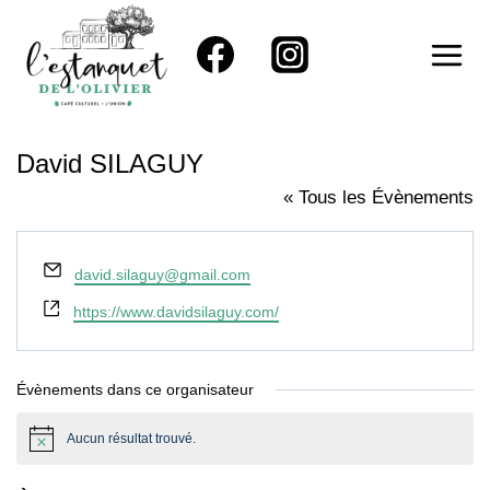
Aller
au
contenu
David SILAGUY
« Tous les Évènements
Email
david.silaguy@gmail.com
Site
https://www.davidsilaguy.com/
web
Évènements dans ce organisateur
Aucun résultat trouvé.
Notice