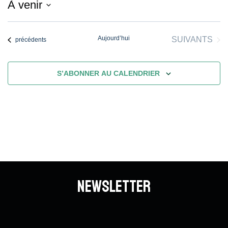
À venir
Sélectionnez
une
Aujourd’hui
ÉVÈNEMENT
SUIVANTS
Évènements
précédents
date.
S’ABONNER AU CALENDRIER
Newsletter