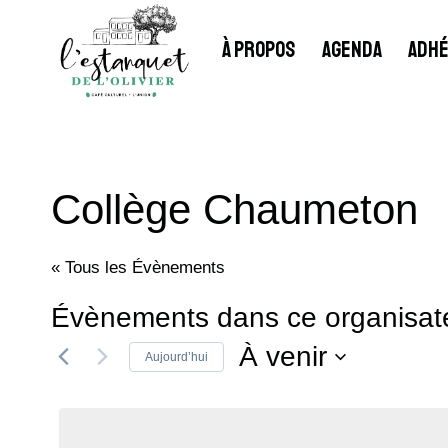
Aller
au
À PROPOS
AGENDA
ADHÉ
contenu
Collège Chaumeton
« Tous les Évènements
Évènements dans ce organisat
À venir
Aujourd’hui
Sélectionnez
une
date.