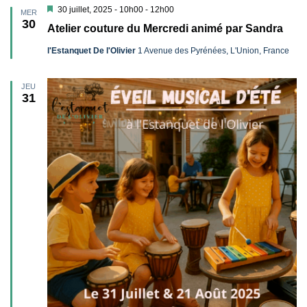
Mis
30 juillet, 2025 - 10h00
-
12h00
MER
en
30
Atelier couture du Mercredi animé par Sandra
avant
l'Estanquet De l'Olivier
1 Avenue des Pyrénées, L'Union, France
JEU
31