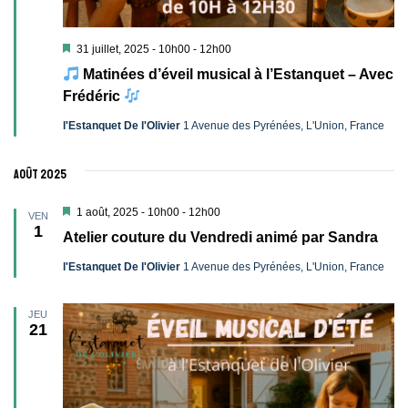
Mis
31 juillet, 2025 - 10h00
-
12h00
en
Matinées d’éveil musical à l’Estanquet – Avec
avant
Frédéric
l'Estanquet De l'Olivier
1 Avenue des Pyrénées, L'Union, France
août 2025
Mis
1 août, 2025 - 10h00
-
12h00
VEN
en
1
Atelier couture du Vendredi animé par Sandra
avant
l'Estanquet De l'Olivier
1 Avenue des Pyrénées, L'Union, France
JEU
21