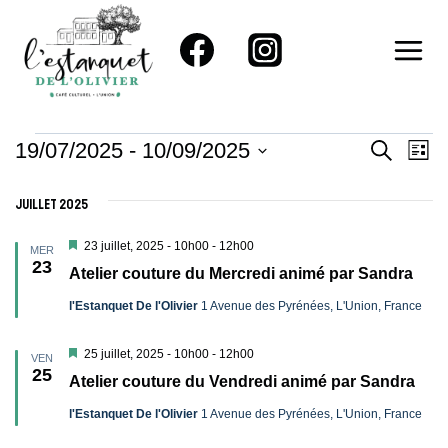
Aller
au
contenu
Évènements
Reche
Na
19/07/2025
 - 
10/09/2025
RECHER
LIST
Sélectionnez
De
Et
juillet 2025
une
Vu
Naviga
date.
Mis
23 juillet, 2025 - 10h00
-
12h00
Év
MER
en
23
De
Atelier couture du Mercredi animé par Sandra
avant
l'Estanquet De l'Olivier
1 Avenue des Pyrénées, L'Union, France
Vues
Évène
Mis
25 juillet, 2025 - 10h00
-
12h00
VEN
en
25
Atelier couture du Vendredi animé par Sandra
avant
l'Estanquet De l'Olivier
1 Avenue des Pyrénées, L'Union, France