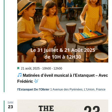
Mis
21 août, 2025 - 10h00
-
12h00
en
Matinées d’éveil musical à l’Estanquet – Avec
avant
Frédéric
l'Estanquet De l'Olivier
1 Avenue des Pyrénées, L'Union, France
SAM
23