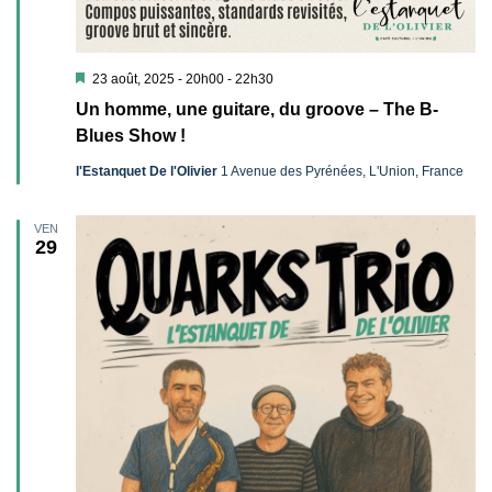
Mis
23 août, 2025 - 20h00
-
22h30
en
Un homme, une guitare, du groove – The B-
avant
Blues Show !
l'Estanquet De l'Olivier
1 Avenue des Pyrénées, L'Union, France
VEN
29