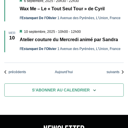
Mis
6 septembre, 2025 - 20h30
-
22h30
en
Wax Me – Le « Tout Seul Tour » de Cyril
avant
l'Estanquet De l'Olivier
1 Avenue des Pyrénées, L'Union, France
Mis
10 septembre, 2025 - 10h00
-
12h00
MER
en
10
Atelier couture du Mercredi animé par Sandra
avant
l'Estanquet De l'Olivier
1 Avenue des Pyrénées, L'Union, France
Évènements
Évènements
précédents
Aujourd’hui
suivants
S’ABONNER AU CALENDRIER