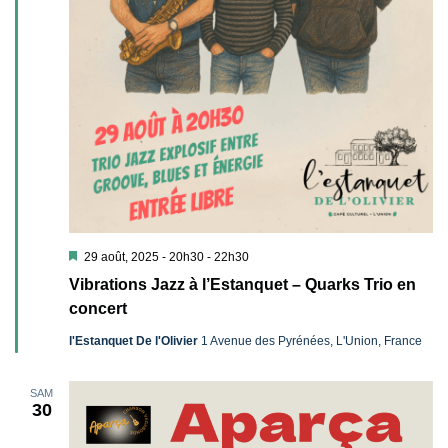
Mis
29 août, 2025 - 20h30
-
22h30
en
Vibrations Jazz à l’Estanquet – Quarks Trio en
avant
concert
l'Estanquet De l'Olivier
1 Avenue des Pyrénées, L'Union, France
SAM
30