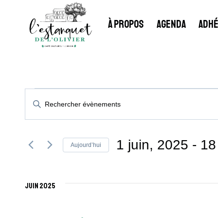
Aller
au
À PROPOS
AGENDA
ADHÉ
contenu
Évènements
Recherche
Saisir
mot-
Et
clé.
Rechercher
1 juin, 2025
 - 
18
Aujourd’hui
Navigation
Évènements
Sélectionnez
par
une
De
mot-
juin 2025
date.
clé.
Vues