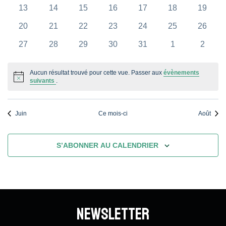
évènements
évènements
évènements
évènements
évènements
évènements
évènem
0
0
0
0
0
0
0
13
14
15
16
17
18
19
Vues
évènements
évènements
évènements
évènements
évènements
évènements
évènem
0
0
0
0
0
0
0
20
21
22
23
24
25
26
Évène
évènements
évènements
évènements
évènements
évènements
évènements
évènem
0
0
0
0
0
0
0
27
28
29
30
31
1
2
évènements
évènements
évènements
évènements
évènements
évènements
évènem
Aucun résultat trouvé pour cette vue. Passer aux
évènements
Notice
suivants
.
Juin
Ce mois-ci
Août
S’ABONNER AU CALENDRIER
Newsletter