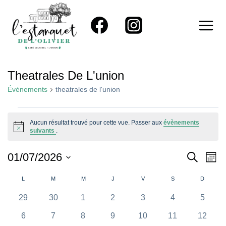
Aller
au
contenu
Theatrales De L'union
Évènements
theatrales de l'union
Évènements
Aucun résultat trouvé pour cette vue. Passer aux
évènements
Notice
suivants
.
Reche
Na
01/07/2026
RECHER
MOIS
Sélectionnez
De
Et
Calendrier
L
LUNDI
M
MARDI
M
MERCREDI
J
JEUDI
V
VENDREDI
S
SAMEDI
D
DIMAN
une
Vu
Naviga
0
0
0
0
0
0
0
29
30
1
2
3
4
5
De
date.
Év
évènements
évènements
évènements
évènements
évènements
évènements
évènem
0
0
0
0
0
0
0
6
7
8
9
10
11
De
12
Évènements