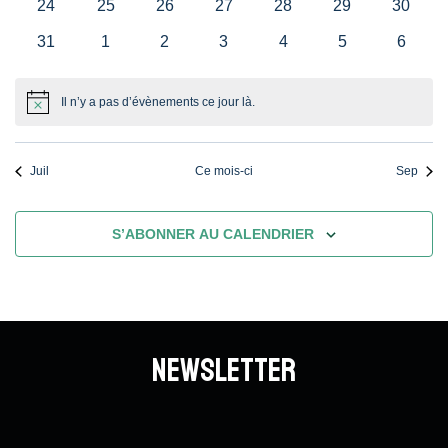
0
0
0
0
0
0
0
24
25
26
27
28
29
30
évènements
évènements
évènements
évènements
évènements
évènements
évènem
0
0
0
0
0
0
0
31
1
2
3
4
5
6
évènements
évènements
évènements
évènements
évènements
évènements
évènem
Il n’y a pas d’évènements ce jour là.
Notice
Juil
Ce mois-ci
Sep
S’ABONNER AU CALENDRIER
Newsletter