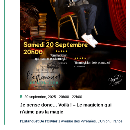
Mis
20 septembre, 2025 - 20h00
-
22h00
en
Je pense donc… Voilà ! – Le magicien qui
avant
n’aime pas la magie
l'Estanquet De l'Olivier
1 Avenue des Pyrénées, L'Union, France