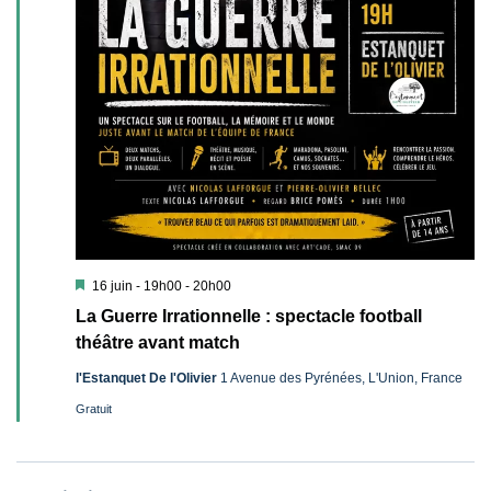
Mis
16 juin - 19h00
-
20h00
en
La Guerre Irrationnelle : spectacle football
avant
théâtre avant match
l'Estanquet De l'Olivier
1 Avenue des Pyrénées, L'Union, France
Gratuit