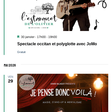
Mis
30 janvier - 17h00
-
19h00
en
Spectacle occitan et polyglotte avec JoMo
avant
Gratuit
mai 2026
VEN
29