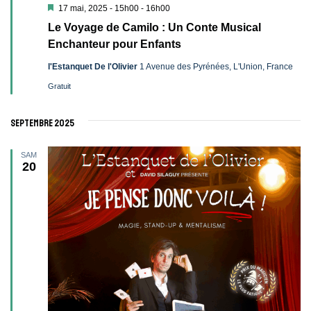
Mis
17 mai, 2025 - 15h00
-
16h00
en
Le Voyage de Camilo : Un Conte Musical
avant
Enchanteur pour Enfants
l'Estanquet De l'Olivier
1 Avenue des Pyrénées, L'Union, France
Gratuit
septembre 2025
SAM
20