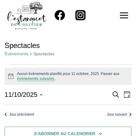
Aller
au
contenu
Spectacles
Évènements
Spectacles
Évènements
Aucun évènements planifié pour 11 octobre, 2025. Passer aux
Notice
évènements suivants
.
For
11
Reche
Na
11/10/2025
RECHER
JOU
Sélectionnez
De
Octobre,
Et
une
Vu
Jour précédent
Jour suivant
2025
Naviga
date.
Év
De
S’ABONNER AU CALENDRIER