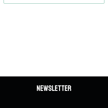
Vues
Évène
Newsletter