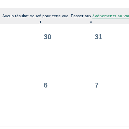
Aucun résultat trouvé pour cette vue. Passer aux
évènements suiva
Notice
CREDI
J
JEUDI
V
VENDREDI
0
0
9
30
31
vènement,
évènement,
évènement
0
0
6
7
vènement,
évènement,
évènement