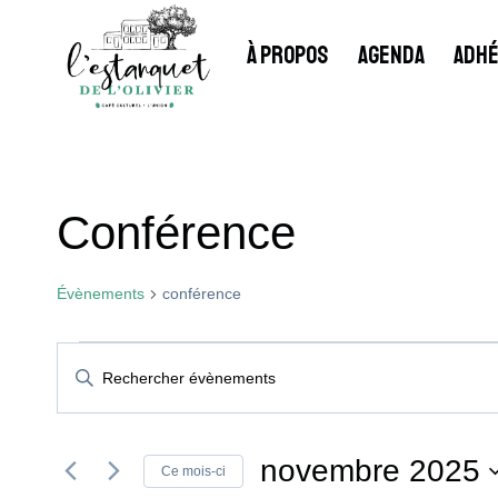
Aller
au
À PROPOS
AGENDA
ADHÉ
contenu
Conférence
Évènements
conférence
Évènements
Recherche
Saisir
mot-
Et
clé.
Rechercher
novembre 2025
Ce mois-ci
Évènements