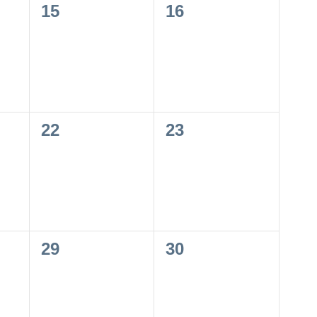
0
0
15
16
,
évènement,
évènement,
0
0
22
23
,
évènement,
évènement,
0
0
29
30
,
évènement,
évènement,