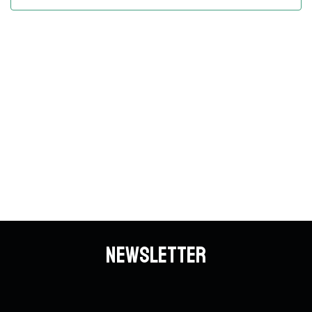
Vues
Évène
Newsletter