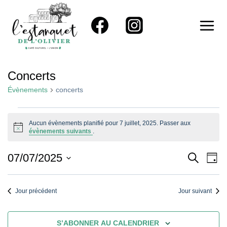
Aller
au
contenu
Concerts
Évènements
concerts
Évènements
Aucun évènements planifié pour 7 juillet, 2025. Passer aux
Notice
évènements suivants
.
For
7
Reche
Na
07/07/2025
RECHER
JOU
Sélectionnez
De
Juillet,
Et
une
Vu
Jour précédent
Jour suivant
2025
Naviga
date.
Év
De
S’ABONNER AU CALENDRIER