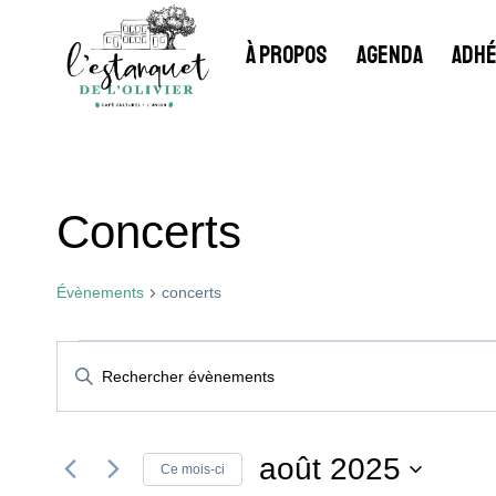
Aller
au
À PROPOS
AGENDA
ADHÉ
contenu
Concerts
Évènements
concerts
Évènements
Recherche
Saisir
mot-
Et
clé.
Rechercher
août 2025
Ce mois-ci
Évènements