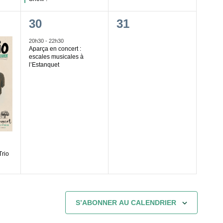
1
0
30
31
,
évènement,
évènement,
20h30
-
22h30
Aparça en concert :
escales musicales à
l’Estanquet
Trio
S’ABONNER AU CALENDRIER