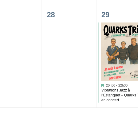
0
1
7
28
29
vènement,
évènement,
évènement
Mis
20h30
-
22h30
en
Vibrations Jazz à
avant
l’Estanquet – Quarks 
en concert