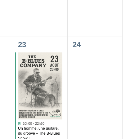
,
évènement,
évènement,
1
0
23
24
,
évènement,
évènement,
Mis
20h00
-
22h30
en
Un homme, une guitare,
avant
du groove – The B-Blues
Show !