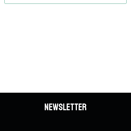
Vues
Évène
Newsletter