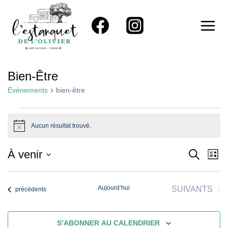
Aller
au
contenu
Bien-Être
Évènements
bien-être
Évènements
Aucun résultat trouvé.
Notice
Reche
Na
À venir
RECHER
LIST
Sélectionnez
De
Et
une
Vu
Aujourd’hui
ÉVÈNEMENT
SUIVANTS
Évènements
précédents
Naviga
date.
Év
De
S’ABONNER AU CALENDRIER