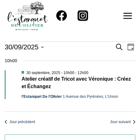
Aller
au
contenu
Évènements
Reche
Na
30/09/2025
RECHER
JOU
Sélectionnez
De
Et
For
10h00
une
Vu
Naviga
date.
Mis
30 septembre, 2025 - 10h00
-
12h00
30
Év
en
Atelier créatif de Tricot avec Véronique : Créez
avant
De
et Échangez
Septembre,
Vues
l'Estanquet De l'Olivier
1 Avenue des Pyrénées, L'Union
Évène
2025
Jour précédent
Jour suivant