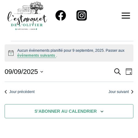
Aller
au
contenu
Évènements
Aucun évènements planifié pour 9 septembre, 2025. Passer aux
Notice
évènements suivants
.
For
Reche
Na
09/09/2025
RECHER
JOU
9
Sélectionnez
De
Et
une
Vu
Septembre,
Jour précédent
Jour suivant
Naviga
date.
Év
De
2025
S’ABONNER AU CALENDRIER
Vues
Évène