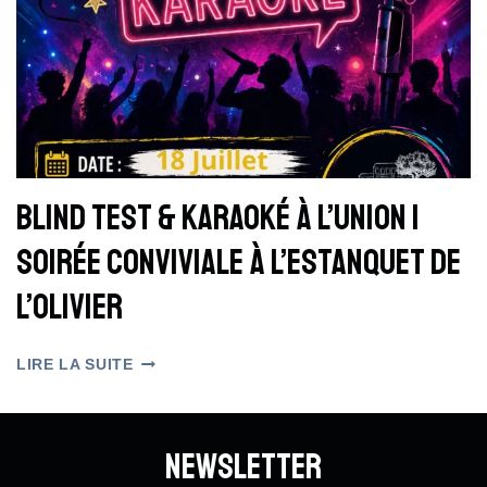
Blind Test & Karaoké À L’Union |
Soirée Conviviale À L’Estanquet De
L’Olivier
BLIND
LIRE LA SUITE
TEST
&
KARAOKÉ
À
Newsletter
L’UNION