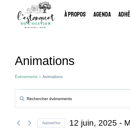
Aller
au
À PROPOS
AGENDA
ADHÉ
contenu
Animations
Évènements
Animations
Évènements
Recherche
Saisir
mot-
Et
clé.
Rechercher
12 juin, 2025
 - 
M
Aujourd’hui
Évènements