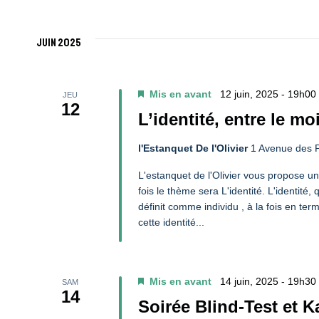
Navigation
Sélectionnez
par
une
De
mot-
juin 2025
date.
clé.
Vues
Mis en avant
12 juin, 2025 - 19h00
JEU
12
Évènements
L’identité, entre le mo
l'Estanquet De l'Olivier
1 Avenue des P
L'estanquet de l'Olivier vous propose 
fois le thème sera L'identité. L'identité
définit comme individu , à la fois en 
cette identité...
Mis en avant
14 juin, 2025 - 19h30
SAM
14
Soirée Blind-Test et K