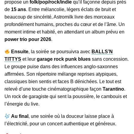
propose un
folk/pop/rock/indie
qu’il façonne depuis près
de
15 ans
. Entre mélancolie, légers éclats de bruit et
beaucoup de sincérité, Astromilk livre des morceaux
profondément humains, proches du cœur et de l’âme. Un
moment intime et habité, en attendant un album prévu en
power trio pour 2026
.
Ensuite
, la soirée se poursuivra avec
BALLS’N
TITTYS
et leur
garage rock punk blues
sans concession.
Le groupe puise dans des influences anglo-saxonnes
affirmées. Son répertoire mélange reprises atypiques,
classiques bien sentis et faces B dénichées. Le tout est
relevé d’une touche cinématographique façon
Tarantino
.
Un rock de garagiste qui sent la poussière, le cambouis et
l’énergie du live.
Au final
, une soirée où la douceur laisse place à
l’électricité, pour un concert authentique et généreux.