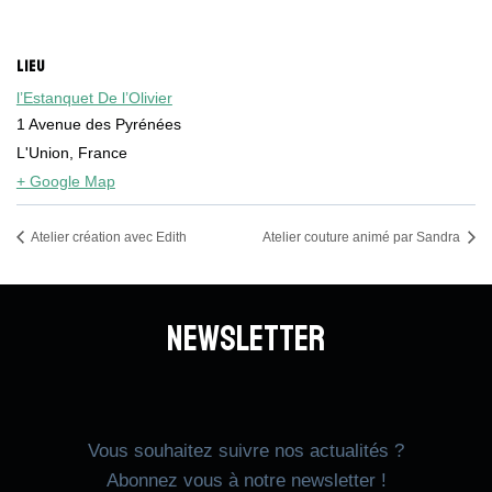
LIEU
l’Estanquet De l’Olivier
1 Avenue des Pyrénées
L'Union
,
France
+ Google Map
Atelier création avec Edith
Atelier couture animé par Sandra
Newsletter
Vous souhaitez suivre nos actualités ?
Abonnez vous à notre newsletter !