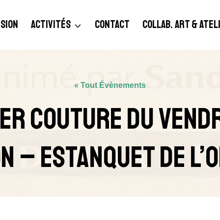
SION
ACTIVITÉS
CONTACT
COLLAB. ART & ATE
« Tout Évènements
ier Couture Du Vendr
on – Estanquet De L’O