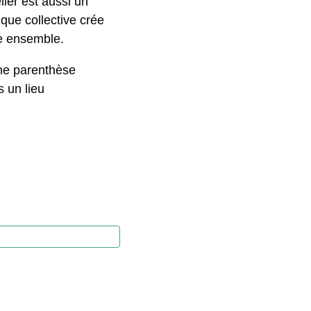
lier est aussi un
que collective crée
re ensemble.
 une parenthèse
s un lieu