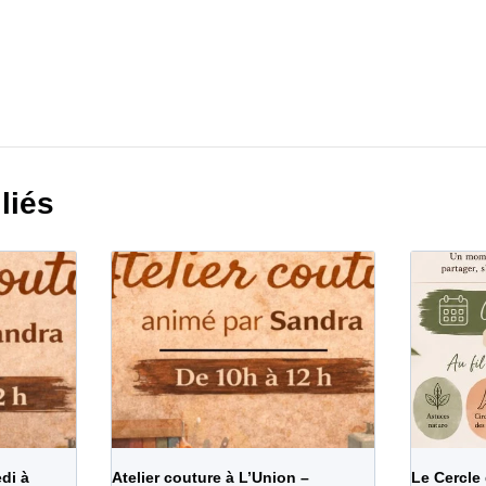
liés
di à
Atelier couture à L’Union –
Le Cercle