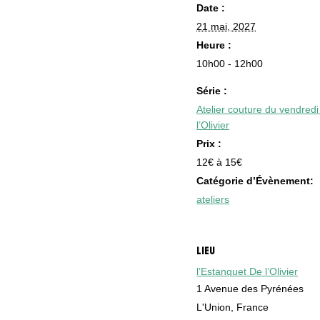
Date :
21 mai, 2027
Heure :
10h00 - 12h00
Série :
Atelier couture du vendred
l’Olivier
Prix :
12€ à 15€
Catégorie d’Évènement:
ateliers
LIEU
l’Estanquet De l’Olivier
1 Avenue des Pyrénées
L'Union
,
France