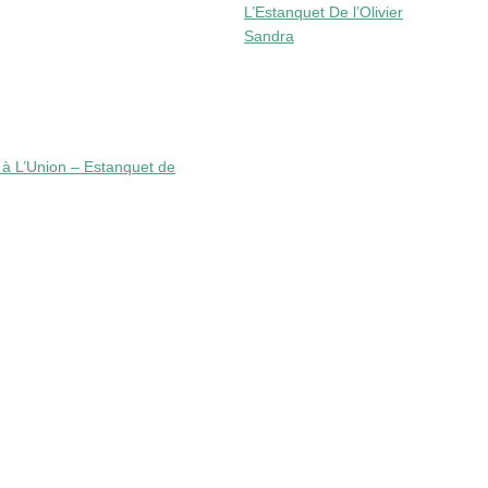
L’Estanquet De l’Olivier
Sandra
i à L’Union – Estanquet de