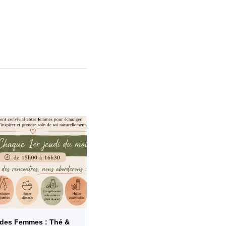
 des Femmes : Thé &