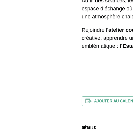
Au fil des séances, le
espace d’échange où l
une atmosphère chaleu
Rejoindre l’
atelier c
créative, apprendre un 
emblématique :
l’Est
AJOUTER AU CALEN
DÉTAILS