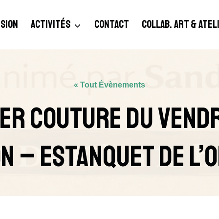
SION
ACTIVITÉS
CONTACT
COLLAB. ART & ATE
« Tout Évènements
ier Couture Du Vendr
on – Estanquet De L’O