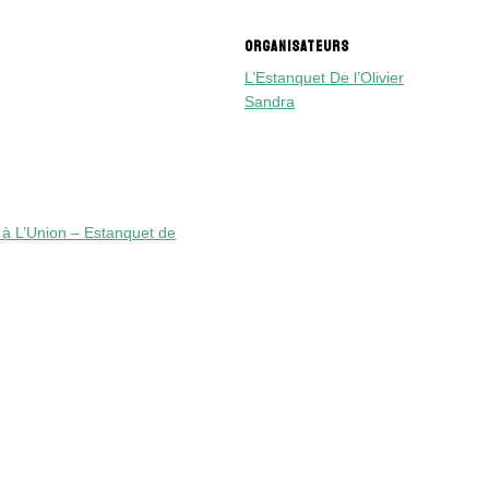
ORGANISATEURS
L’Estanquet De l’Olivier
Sandra
i à L’Union – Estanquet de