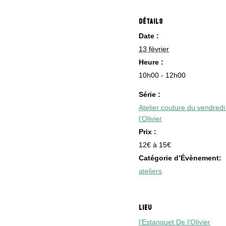
DÉTAILS
Date :
13 février
Heure :
10h00 - 12h00
Série :
Atelier couture du vendred
l’Olivier
Prix :
12€ à 15€
Catégorie d’Évènement:
ateliers
LIEU
l’Estanquet De l’Olivier