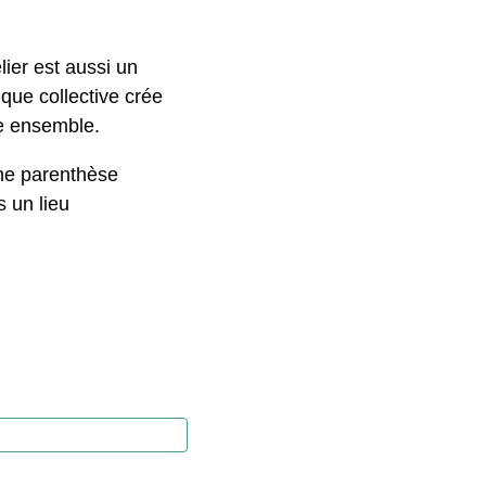
lier est aussi un
que collective crée
re ensemble.
 une parenthèse
s un lieu