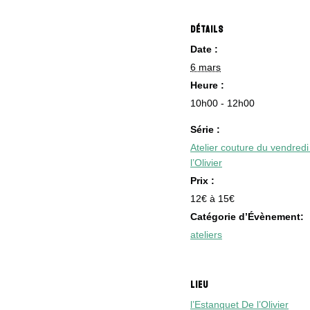
DÉTAILS
Date :
6 mars
Heure :
10h00 - 12h00
Série :
Atelier couture du vendred
l’Olivier
Prix :
12€ à 15€
Catégorie d’Évènement:
ateliers
LIEU
l’Estanquet De l’Olivier