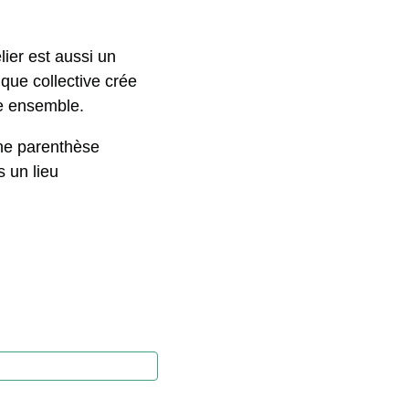
lier est aussi un
que collective crée
re ensemble.
 une parenthèse
s un lieu