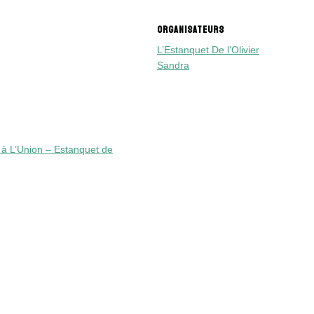
ORGANISATEURS
L’Estanquet De l’Olivier
Sandra
i à L’Union – Estanquet de