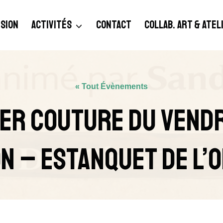
SION
ACTIVITÉS
CONTACT
COLLAB. ART & ATE
« Tout Évènements
ier Couture Du Vendr
on – Estanquet De L’O