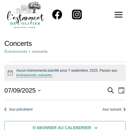
Aller
au
contenu
Concerts
Évènements
concerts
Évènements
Aucun évènements planifié pour 7 septembre, 2025. Passer aux
Notice
évènements suivants
.
For
7
Reche
Na
07/09/2025
RECHER
JOU
Sélectionnez
De
Septembre,
Et
une
Vu
Jour précédent
Jour suivant
2025
Naviga
date.
Év
De
S’ABONNER AU CALENDRIER