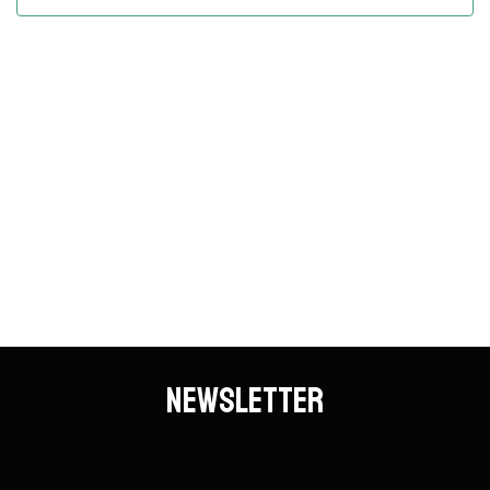
Vues
Évène
Newsletter