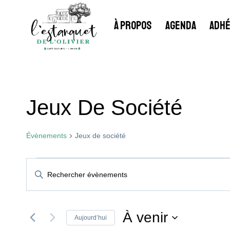
Aller
au
À PROPOS
AGENDA
ADHÉ
contenu
Jeux De Société
Évènements
Jeux de société
Évènements
Recherche
Saisir
mot-
Et
clé.
Rechercher
À venir
Aujourd’hui
Évènements