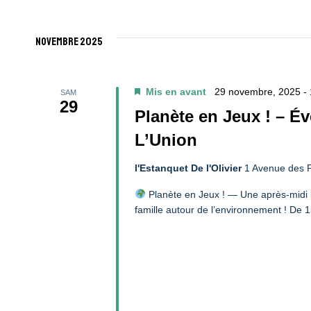
Navigation
Sélectionnez
par
une
De
mot-
novembre 2025
date.
clé.
Vues
Mis en avant
29 novembre, 2025 -
SAM
29
Évènements
Planète en Jeux ! – É
L’Union
l'Estanquet De l'Olivier
1 Avenue des P
Planète en Jeux ! — Une après-midi l
famille autour de l’environnement ! De 1