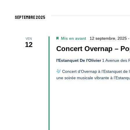
Navigation
Sélectionnez
par
une
De
mot-
septembre 2025
date.
clé.
Vues
Mis en avant
12 septembre, 2025 
VEN
12
Évènements
Concert Overnap – Po
l'Estanquet De l'Olivier
1 Avenue des P
Concert d’Overnap à l’Estanquet de 
une soirée musicale vibrante à l’Estanqu