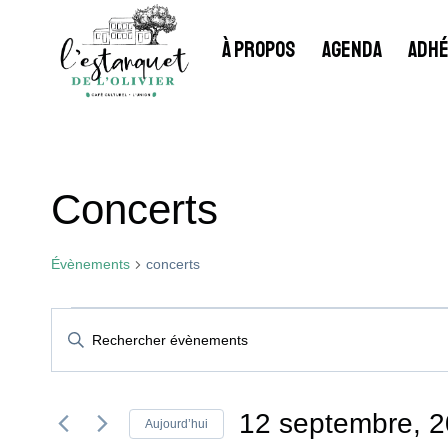
Aller
au
À PROPOS
AGENDA
ADHÉ
contenu
Concerts
Évènements
concerts
Évènements
Recherche
Saisir
mot-
Et
clé.
Rechercher
12 septembre, 
Aujourd’hui
Évènements