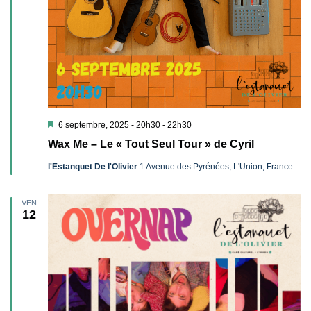
Mis
6 septembre, 2025 - 20h30
-
22h30
en
Wax Me – Le « Tout Seul Tour » de Cyril
avant
l'Estanquet De l'Olivier
1 Avenue des Pyrénées, L'Union, France
VEN
12