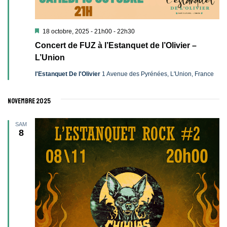
Mis
18 octobre, 2025 - 21h00
-
22h30
en
Concert de FUZ à l’Estanquet de l’Olivier –
avant
L’Union
l'Estanquet De l'Olivier
1 Avenue des Pyrénées, L'Union, France
novembre 2025
SAM
8