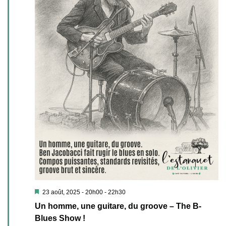
Mis
23 août, 2025 - 20h00
-
22h30
en
Un homme, une guitare, du groove – The B-
avant
Blues Show !