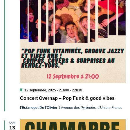
Mis
12 septembre, 2025 - 21h00
-
22h30
en
Concert Overnap – Pop Funk & good vibes
avant
l'Estanquet De l'Olivier
1 Avenue des Pyrénées, L'Union, France
SAM
13