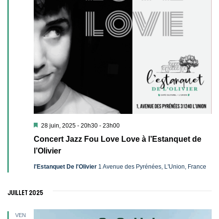
Mis
28 juin, 2025 - 20h30
-
23h00
en
Concert Jazz Fou Love Love à l’Estanquet de
avant
l’Olivier
l'Estanquet De l'Olivier
1 Avenue des Pyrénées, L'Union, France
juillet 2025
VEN