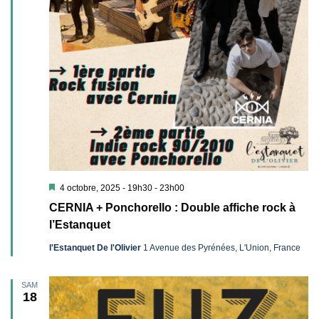
Mis
4 octobre, 2025 - 19h30
-
23h00
en
CERNIA + Ponchorello : Double affiche rock à
avant
l’Estanquet
l'Estanquet De l'Olivier
1 Avenue des Pyrénées, L'Union, France
SAM
18