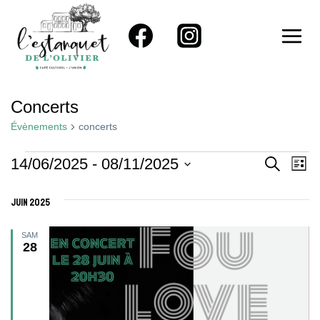
Aller
au
contenu
Concerts
Évènements
concerts
Évènements
Reche
Na
14/06/2025
 - 
08/11/2025
RECHER
LIST
Sélectionnez
De
Et
juin 2025
une
Vu
Naviga
date.
Év
SAM
28
De
Vues
Évène