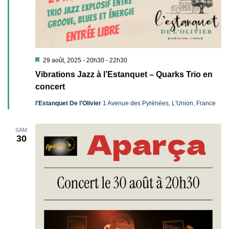
Mis
29 août, 2025 - 20h30
-
22h30
en
Vibrations Jazz à l’Estanquet – Quarks Trio en
avant
concert
l'Estanquet De l'Olivier
1 Avenue des Pyrénées, L'Union, France
SAM
30