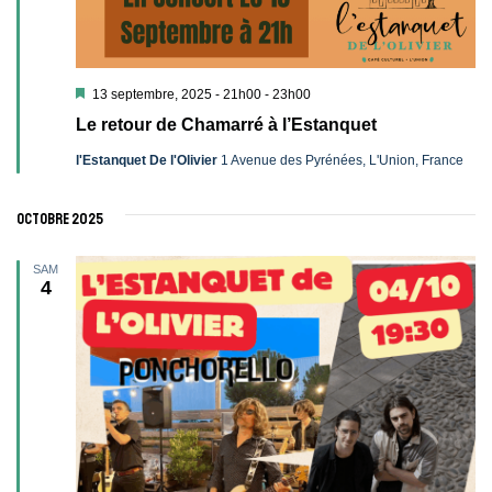
Mis
13 septembre, 2025 - 21h00
-
23h00
en
Le retour de Chamarré à l’Estanquet
avant
l'Estanquet De l'Olivier
1 Avenue des Pyrénées, L'Union, France
octobre 2025
SAM
4